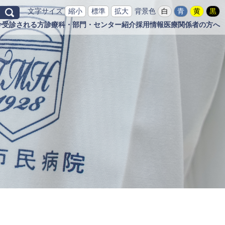
文字サイズ
縮小
標準
拡大
背景色
白
青
黄
黒
介
受診される方
診療科・部門・センター紹介
採用情報
医療関係者の方へ