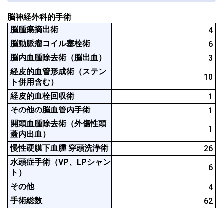
脳神経外科的手術
脳腫瘍摘出術
4
脳動脈瘤コイル塞栓術
6
脳内血腫除去術（脳出血）
3
経皮的血管形成術（ステン
10
ト併用含む）
経皮的血栓回収術
1
その他の脳血管内手術
1
開頭血腫除去術（外傷性頭
1
蓋内出血）
慢性硬膜下血腫 穿頭洗浄術
26
水頭症手術（VP、LPシャン
6
ト）
その他
4
手術総数
62