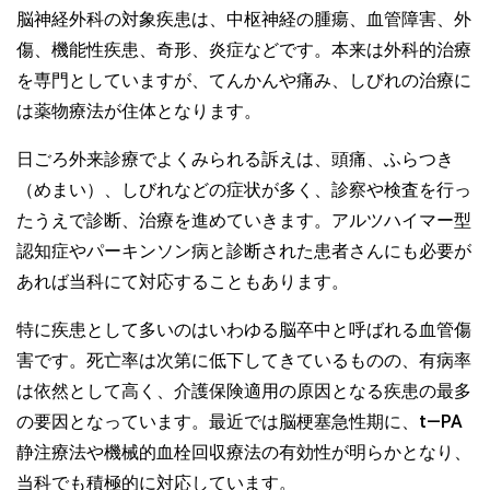
脳神経外科の対象疾患は、中枢神経の腫瘍、血管障害、外
傷、機能性疾患、奇形、炎症などです。本来は外科的治療
を専門としていますが、てんかんや痛み、しびれの治療に
は薬物療法が住体となります。
日ごろ外来診療でよくみられる訴えは、頭痛、ふらつき
（めまい）、しびれなどの症状が多く、診察や検査を行っ
たうえで診断、治療を進めていきます。アルツハイマー型
認知症やパーキンソン病と診断された患者さんにも必要が
あれば当科にて対応することもあります。
特に疾患として多いのはいわゆる脳卒中と呼ばれる血管傷
害です。死亡率は次第に低下してきているものの、有病率
は依然として高く、介護保険適用の原因となる疾患の最多
の要因となっています。最近では脳梗塞急性期に、t―PA
静注療法や機械的血栓回収療法の有効性が明らかとなり、
当科でも積極的に対応しています。