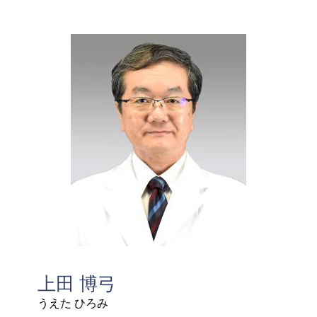
上田 博弓
うえた ひろみ