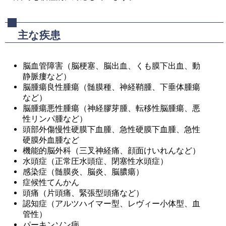
主な疾患
脳血管障害（脳梗塞、脳出血、くも膜下出血、動
静脈瘻など）
脳腫瘍良性腫瘍（髄膜種、神経鞘腫、下垂体腫瘍
など）
脳腫瘍悪性腫瘍（神経膠芽腫、転移性脳腫瘍、悪
性リンパ腫など）
頭部外傷慢性硬膜下血腫、急性硬膜下血腫、急性
硬膜外血腫など
機能的脳外科（三叉神経痛、顔面けいれんなど）
水頭症（正常圧水頭症、閉塞性水頭症）
感染症（髄膜炎、脳炎、脳膿瘍）
症候性てんかん
頭痛（片頭痛、緊張型頭痛など）
認知症（アルツハイマー型、レヴィー小体型、血
管性）
パーキンソン病