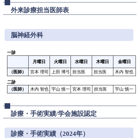
外来診療担当医師表
脳神経外科
一診
月曜日
火曜日
水曜日
木曜日
金曜日
（医師）
宮本 理司	
上田 博弓	
担当医	
担当医
木内 智也
二診
（医師）
木内 智也	
宇山 慎一 
宮本 理司		
担当医
宇山 慎一
診療・手術実績/学会施設認定
診療・手術実績（2024年）