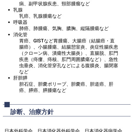
病、副甲状腺疾患、頸部腫瘤など
乳腺
乳癌、乳腺腫瘍など
呼吸器
肺癌、肺腫瘍、気胸、膿胸、縦隔腫瘍など
消化管
胃癌、GISTなど胃腫瘍、大腸癌（結腸癌・直
腸癌）、小腸腫瘍、結腸憩室炎、炎症性腸疾患
（クローン病、潰瘍性大腸炎）、直腸脱、肛門
疾患（痔瘻、痔核、肛門周囲膿瘍など）、急性
虫垂炎、消化管穿孔などによる腹膜炎、腸閉塞
など
肝胆膵
胆石症、胆嚢ポリープ、胆嚢癌、胆道癌、肝
癌、膵癌、膵腫瘍など
診断、治療方針
日本外科学会、日本消化器外科学会、日本消化器病学会、