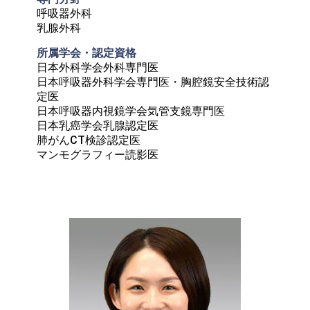
呼吸器外科

乳腺外科
所属学会・認定資格	
日本外科学会外科専門医

日本呼吸器外科学会専門医・胸腔鏡安全技術認
定医

日本呼吸器内視鏡学会気管支鏡専門医

日本乳癌学会乳腺認定医

肺がんCT検診認定医

マンモグラフィー読影医