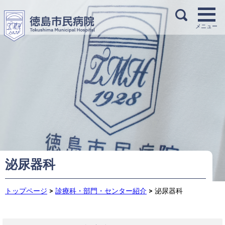
泌尿器科
トップページ
>
診療科・部門・センター紹介
>
泌尿器科