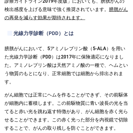
診療ガイドライン2019年度版」においても、膀胱がんの
検出感度を上げる意味で強く推奨されています。
膀胱がん
の再発を減らす効果が期待されます。
光線力学診断（PDD）とは
膀胱がんにおいて、5アミノレブリン酸（5-ALA）を用い
た光線力学診断（PDD）は2017年に保険適応になりまし
た。アミノレブリン酸は天然アミノ酸の一種で、ヘムとい
う物質のもとになり、正常細胞では細胞から排出されま
す。
がん細胞では正常にヘムを作ることができず、その前駆体
が細胞内に蓄積します。この前駆物質に青い波長の光を当
てると赤い光を跳ね返す特徴があり、がん細胞を赤く光ら
せることができます。この赤く光った部分を内視鏡で切除
することで、がんの取り残しを防ぐことができます。