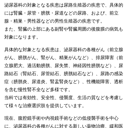
泌尿器科の対象となる疾患は尿路生殖器の疾患で、具体的
には腎臓・尿管・膀胱・尿道などの尿路、および、前立
腺・精巣・男性器などの男性生殖器の疾患です。
また、腎臓の上部にある副腎や腎臓周囲の後腹膜の病気も
対象になります。
具体的な対象となる疾患は、泌尿器科の各種がん（前立腺
がん、膀胱がん、腎がん、精巣がんなど）、排尿障害（前
立腺肥大、過活動膀胱、尿失禁、神経因性膀胱など）、尿
路結石（腎結石、尿管結石、膀胱結石など）、尿路の感染
症（膀胱炎、尿道炎、腎盂腎炎など）、性機能障害、透析
を含む慢性腎不全など多様です。
当科では有効性、安全性、侵襲度、生活の質などを考慮し
て様々な治療選択肢を提供しています。
現在、腹腔鏡手術や内視鏡手術などの低侵襲手術を中心
に、泌尿器科の各種がんに対する新しい薬物治療、緩和医