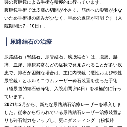
襲の腹腔鏡による手術を積極的に行っています。
腹腔鏡手術では皮膚の切開が小さく、筋肉への影響が少な
いため手術後の痛みが少なく、早めの退院が可能です（入
院期間は7－10日）。
尿路結石の治療
尿路結石（腎結石、尿管結石、膀胱結石）は、腹痛、腰
痛、血尿、排尿異常などの症状で発見されることが多い疾
患で、排石が困難な場合は、主に内視鏡（硬性および軟性
尿管鏡）とホルミニウムレーザー砕石装置を使った手術
（経尿道的結石破砕術、入院期間 約4日）を積極的に行っ
ています。
2021年3月から、新たな尿路結石治療レーザーを導入しま
した。従来から行われている尿路結石レーザー治療装置よ
りも砕石能力をアップし、更にダスティング （粉状砕