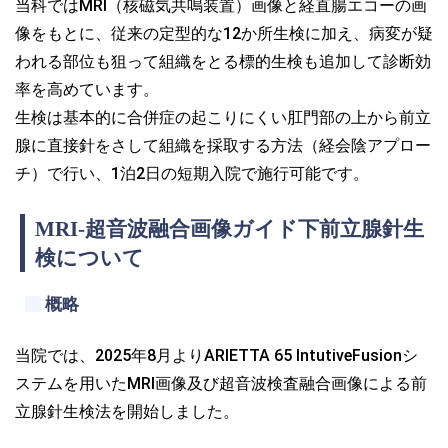
当科ではMRI（核磁気共鳴装置）画像と経直腸エコーの画
像をもとに、従来の定型的な12か所生検に加え、病変が疑
われる部位も狙って組織をとる標的生検も追加して診断効
率を高めています。
生検は基本的に合併症の起こりにくい肛門部の上から前立
腺に直接針をさして組織を採取する方法（経会陰アプロー
チ）で行い、1泊2日の短期入院で施行可能です。
MRI-超音波融合画像ガイド下前立腺針生
検について
概略
当院では、2025年8月よりARIETTA 65 IntutiveFusionシ
ステムを用いたMRI画像及び超音波検査融合画像による前
立腺針生検法を開始しました。