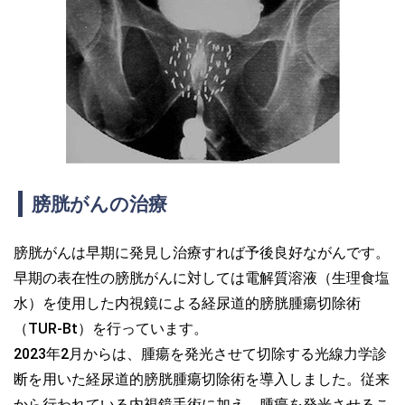
膀胱がんの治療
膀胱がんは早期に発見し治療すれば予後良好ながんです。
早期の表在性の膀胱がんに対しては電解質溶液（生理食塩
水）を使用した内視鏡による経尿道的膀胱腫瘍切除術
（TUR-Bt）を行っています。
2023年2月からは、腫瘍を発光させて切除する光線力学診
断を用いた経尿道的膀胱腫瘍切除術を導入しました。従来
から行われている内視鏡手術に加え、腫瘍を発光させるこ