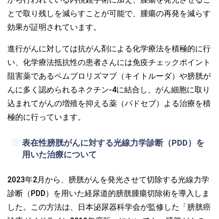
とで取り残しを減らすことが可能で、腫瘍の再発を減らす
効果が証明されています。
進行がんに対しては抗がん剤による化学療法を積極的に行
い、化学療法抵抗性の患者さんには免疫チェックポイント
阻害薬であるペムブロリズマブ（キイトルーダ）や膀胱が
んに多く認められるネクチン-4に結合し、がん細胞に取り
込まれてがんの増殖を抑える薬（パドセブ）よる治療を積
極的に行っています。
表在性膀胱がんに対する光線力学診断（PDD）を
用いた治療について
2023年2月から、膀胱がんを発光させて切除する光線力学
診断（PDD）を用いた経尿道的膀胱腫瘍切除術を導入しま
した。この方法は、日本泌尿器科学会が監修した「膀胱癌