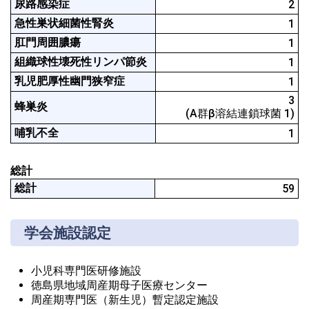
尿路感染症
2
急性巣状細菌性腎炎
1
肛門周囲膿瘍
1
組織球性壊死性リンパ節炎
1
乳児肥厚性幽門狭窄症
1
3

蜂巣炎
(A群β溶結連鎖球菌 1)
哺乳不全
1
総計
総計
59
学会施設認定
小児科専門医研修施設
徳島県地域周産期母子医療センター
周産期専門医（新生児）暫定認定施設