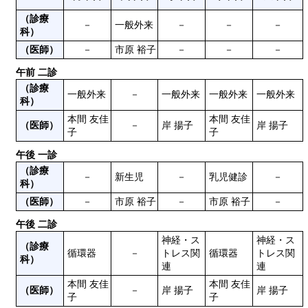
（診療
－
一般外来
－
－
－
科）
（医師）
－
市原 裕子
－
－
－
午前 二診
（診療
一般外来
－
一般外来
一般外来
一般外来
科）
本間 友佳
本間 友佳
（医師）
－
岸 揚子
岸 揚子
子
子
午後 一診
（診療
－
新生児
－
乳児健診
－
科）
（医師）
－
市原 裕子
－
市原 裕子
－
午後 二診
神経・ス
神経・ス
（診療
循環器
－
トレス関
循環器
トレス関
科）
連
連
本間 友佳
本間 友佳
（医師）
－
岸 揚子
岸 揚子
子
子