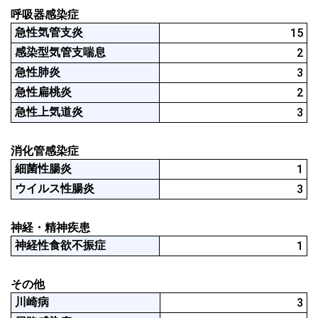
呼吸器感染症
急性気管支炎
15
感染型気管支喘息
2
急性肺炎 
3
急性扁桃炎
2
急性上気道炎
3
消化管感染症
細菌性腸炎
1
ウイルス性腸炎
3
神経・精神疾患
神経性食欲不振症
1
その他
川崎病
3