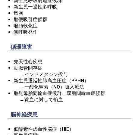
新生児呼吸窮迫症候群
新生児一過性多呼吸
気胸
胎便吸引症候群
喉頭軟化症
無呼吸発作
循環障害
先天性心疾患
→インドメタシン投与
新生児遷延性肺高血圧症（PPHN）
→一酸化窒素（NO）吸入療法
胎児母胎間輸血症候群、双胎間輸血症候群
→貧血に対して輸血
脳神経疾患
低酸素性虚血性脳症（HIE）