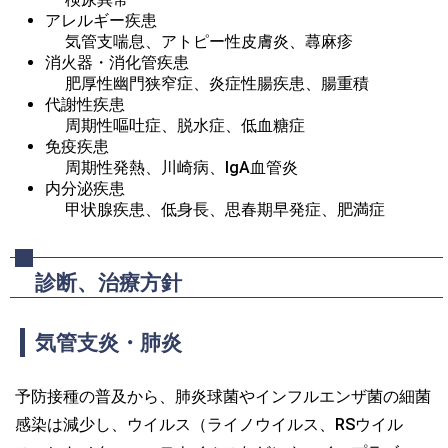
アレルギー疾患
気管支喘息、アトピー性皮膚炎、蕁麻疹
消火器・消化管疾患
肥厚性幽門狭窄症、炎症性腸疾患、腸重積
代謝性疾患
周期性嘔吐症、脱水症、低血糖症
免疫疾患
周期性発熱、川崎病、IgA血管炎
内分泌疾患
甲状腺疾患、低身長、思春期早発症、肥満症
診断、治療方針
気管支炎・肺炎
予防接種の普及から、肺炎球菌やインフルエンザ菌の細菌
感染は減少し、ウイルス（ライノウイルス、RSウイル