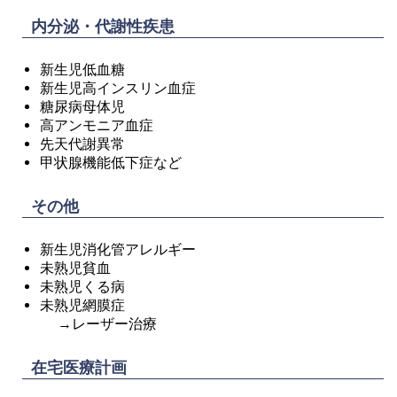
内分泌・代謝性疾患
新生児低血糖
新生児高インスリン血症
糖尿病母体児
高アンモニア血症
先天代謝異常
甲状腺機能低下症など
その他
新生児消化管アレルギー
未熟児貧血
未熟児くる病
未熟児網膜症
→レーザー治療
在宅医療計画