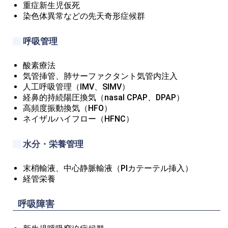
重症新生児仮死
染色体異常などの先天奇形症候群
呼吸管理
酸素療法
気管挿管、肺サーファクタント気管内注入
人工呼吸管理（IMV、SIMV）
経鼻的持続陽圧換気（nasal CPAP、DPAP）
高頻度振動換気（HFO）
ネイザルハイフロー（HFNC）
水分・栄養管理
末梢輸液、中心静脈輸液（PIカテーテル挿入）
経管栄養
呼吸障害