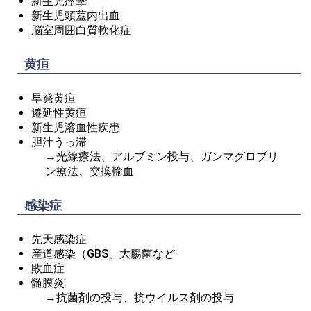
新生児痙攣
新生児頭蓋内出血
脳室周囲白質軟化症
黄疸
早発黄疸
遷延性黄疸
新生児溶血性疾患
胆汁うっ滞
→光線療法、アルブミン投与、ガンマグロブリ
ン療法、交換輸血
感染症
先天感染症
産道感染（GBS、大腸菌など
敗血症
髄膜炎
→抗菌剤の投与、抗ウイルス剤の投与