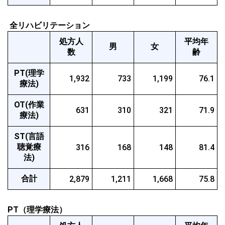
 全リハビリテーション
処方人
平均年
男
女
数
齢
PT(理学
1,932
733
1,199
76.1
療法)
OT(作業
631
310
321
71.9
療法)
ST(言語
聴覚療
316
168
148
81.4
法)
合計
2,879
1,211
1,668
75.8
PT（理学療法）