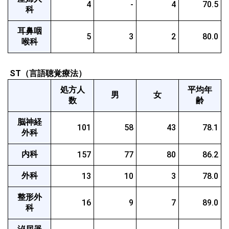
4
-
4
70.5
科
耳鼻咽
5
3
2
80.0
喉科
 ST（言語聴覚療法）
処方人
平均年
男
女
数
齢
脳神経
101
58
43
78.1
外科
内科
157
77
80
86.2
外科
13
10
3
78.0
整形外
16
9
7
89.0
科