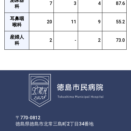
泌尿器
7
3
4
87.6
科
耳鼻咽
20
11
9
55.2
喉科
産婦人
2
-
2
73.0
科
〒770-0812
徳島県徳島市北常三島町2丁目34番地