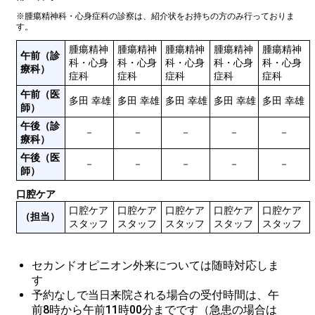
※腫瘍精神科・心身症科の診察は、紹介状をお持ちの方のみ行っておりま
す。
腫瘍精神
腫瘍精神
腫瘍精神
腫瘍精神
腫瘍精神
午前（診
科・心身
科・心身
科・心身
科・心身
科・心身
療科）
症科
症科
症科
症科
午前（医
多田 幸雄
多田 幸雄
多田 幸雄
多田 幸雄
多田 幸雄
師）
午後（診
－
－
－
－
－
療科）
午後（医
－
－
－
－
－
師）
口腔ケア
口腔ケア
口腔ケア
口腔ケア
口腔ケア
口腔ケア
（担当）
スタッフ
スタッフ
スタッフ
スタッフ
スタッフ
セカンドオピニオン外来については随時対応しま
す
予約なしで当日来院される場合の受付時間は、午
前8時から午前11時00分までです（急患の場合は