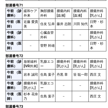
部屋番号71
午前 （診
緩和ケア
胸部腫瘍
腫瘍内科
腫瘍内科
腫瘍外科
療科）
外来
[血液]
[乳がん]
午前（医
近藤 愛貴
日野・杉
住友 弘幸
藤井 志朗
川田 知代
師）
美
本	
午後 （診
心臓血管
腫瘍外科
－
－
－
療科）
外科
[乳がん]
午後 （医
日野・杉
－
菅野 幹雄
－
－
師）
本		
部屋番号72
午前 （診
放射線科
乳腺エコ
腫瘍外科
腫瘍外科
腫瘍外科
療科）
[IVR外来]
ー
[乳がん]
[乳がん]
[乳がん]
午前 （医
岩本 誠司
生島 葉子
丹黒 章
笹 聡一郎
西庄 文
師）
午後 （診
腫瘍外科
乳腺エコ
腫瘍外科
－
－
療科）
[乳がん]
ー
[乳がん]
午後 （医
杉本 花奈
生島 葉子
－
－
西庄 文
師）
乃
部屋番号73