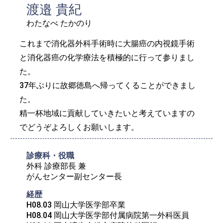
渡邉 貴紀
わたなべ たかのり
これまで消化器外科手術時に大腸癌の内視鏡手術
と消化器癌の化学療法を積極的に行って参りまし
た。
37年ぶりに故郷徳島へ帰ってくることができまし
た。
精一杯地域に貢献していきたいと考えていますの
でどうぞよろしくお願いします。
診療科・役職
外科 診療部長 兼

がんセンター副センター長
経歴
H08.03 岡山大学医学部卒業

H08.04 岡山大学医学部付属病院第一外科医員
