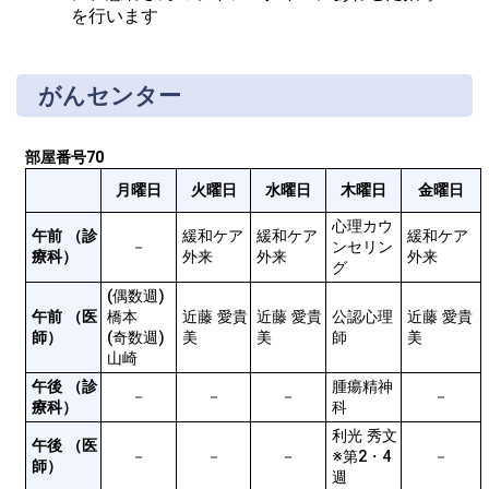
を行います
がんセンター
部屋番号70
月曜日
火曜日
水曜日
木曜日
金曜日
心理カウ
午前 （診
緩和ケア
緩和ケア
緩和ケア
－
ンセリン
療科）
外来	
外来
外来
グ
(偶数週)
午前 （医
橋本

近藤 愛貴
近藤 愛貴
公認心理
近藤 愛貴
師）
(奇数週)
美
美
師
美
山崎
午後 （診
腫瘍精神
－
－
－
－
療科）
科
利光 秀文
午後 （医
－
－
－
※第2・4
－
師）
週