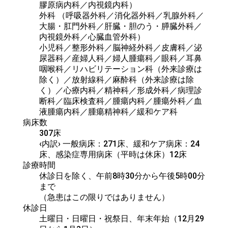
膠原病内科／内視鏡内科）

外科 （呼吸器外科／消化器外科／乳腺外科／
大腸・肛門外科／肝臓・胆のう・膵臓外科／
内視鏡外科／心臓血管外科）

小児科／整形外科／脳神経外科／皮膚科／泌
尿器科／産婦人科／婦人腫瘍科／眼科／耳鼻
咽喉科／リハビリテーション科（外来診療は
除く）／放射線科／麻酔科（外来診療は除
く）／心療内科／精神科／形成外科／病理診
断科／臨床検査科／腫瘍内科／腫瘍外科／血
液腫瘍内科／腫瘍精神科／緩和ケア科
病床数
307床

‹内訳› 一般病床：271床、緩和ケア病床：24
床、感染症専用病床（平時は休床）12床
診療時間
休診日を除く、午前8時30分から午後5時00分
まで

（急患はこの限りではありません）
休診日
土曜日・日曜日・祝祭日、年末年始（12月29