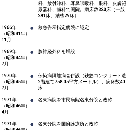
科、放射線科、耳鼻咽喉科、眼科、皮膚泌
尿器科、歯科で開院。病床数320床（一般
291床、結核29床）
1966年
救急告示指定病院に認定
（昭和41年）
11月
1969年
脳神経外科を増設
（昭和44年）
7月
1970年
伝染病隔離病舎併設（鉄筋コンクリート造
（昭和45年）
2階建て758.05平方メートル）、病床数40
7月
床
1971年
名東病院を市民病院名東分院と改称
（昭和46年）
4月
1971年
名東分院を国府診療所と改称
（昭和46年）