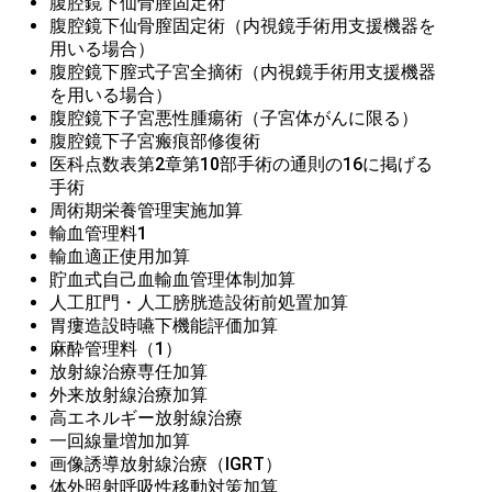
腹腔鏡下仙骨膣固定術
腹腔鏡下仙骨膣固定術（内視鏡手術用支援機器を
用いる場合）
腹腔鏡下膣式子宮全摘術（内視鏡手術用支援機器
を用いる場合）
腹腔鏡下子宮悪性腫瘍術（子宮体がんに限る）
腹腔鏡下子宮瘢痕部修復術
医科点数表第2章第10部手術の通則の16に掲げる
手術
周術期栄養管理実施加算
輸血管理料1
輸血適正使用加算
貯血式自己血輸血管理体制加算
人工肛門・人工膀胱造設術前処置加算
胃瘻造設時嚥下機能評価加算
麻酔管理料（1）
放射線治療専任加算
外来放射線治療加算
高エネルギー放射線治療
一回線量増加加算
画像誘導放射線治療（IGRT）
体外照射呼吸性移動対策加算