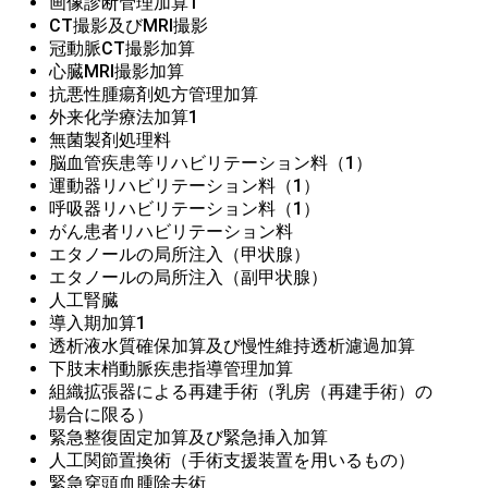
画像診断管理加算1
CT撮影及びMRI撮影 
冠動脈CT撮影加算
心臓MRI撮影加算
抗悪性腫瘍剤処方管理加算
外来化学療法加算1
無菌製剤処理料
脳血管疾患等リハビリテーション料（1）
運動器リハビリテーション料（1）
呼吸器リハビリテーション料（1）
がん患者リハビリテーション料
エタノールの局所注入（甲状腺）
エタノールの局所注入（副甲状腺）
人工腎臓 
導入期加算1
透析液水質確保加算及び慢性維持透析濾過加算
下肢末梢動脈疾患指導管理加算
組織拡張器による再建手術（乳房（再建手術）の
場合に限る）
緊急整復固定加算及び緊急挿入加算
人工関節置換術（手術支援装置を用いるもの）
緊急穿頭血腫除去術