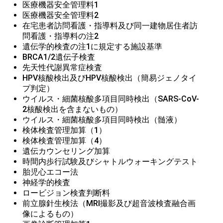
医療機器安全管理料1
医療機器安全管理料2
在宅患者訪問看護・指導料及び同一建物居住者訪
問看護・指導料の注2
遺伝学的検査の注1に規定する施設基準
BRCA1/2遺伝子検査
先天性代謝異常症検査
HPV核酸検出及びHPV核酸検出（簡易ジェノタイ
プ判定）
ウイルス・細菌核酸多項目同時検出（SARS-CoV-
2核酸検出を含まないもの）
ウイルス・細菌核酸多項目同時検出（髄液）
検体検査管理加算（1）
検体検査管理加算（4）
遺伝カウンセリング加算
時間内歩行試験及びシャトルウォーキングテスト
胎児心エコー法
神経学的検査
ロービジョン検査判断料
前立腺針生検法（MRI撮影及び超音波検査融合画
像によるもの）