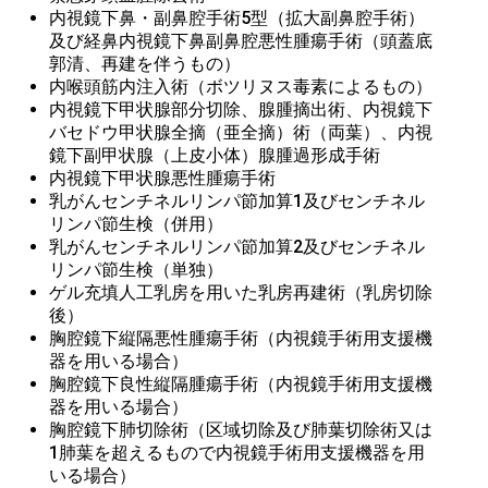
内視鏡下鼻・副鼻腔手術5型（拡大副鼻腔手術）
及び経鼻内視鏡下鼻副鼻腔悪性腫瘍手術（頭蓋底
郭清、再建を伴うもの）
内喉頭筋内注入術（ボツリヌス毒素によるもの）
内視鏡下甲状腺部分切除、腺腫摘出術、内視鏡下
バセドウ甲状腺全摘（亜全摘）術（両葉）、内視
鏡下副甲状腺（上皮小体）腺腫過形成手術
内視鏡下甲状腺悪性腫瘍手術
乳がんセンチネルリンパ節加算1及びセンチネル
リンパ節生検（併用）
乳がんセンチネルリンパ節加算2及びセンチネル
リンパ節生検（単独）
ゲル充填人工乳房を用いた乳房再建術（乳房切除
後）
胸腔鏡下縦隔悪性腫瘍手術（内視鏡手術用支援機
器を用いる場合）
胸腔鏡下良性縦隔腫瘍手術（内視鏡手術用支援機
器を用いる場合）
胸腔鏡下肺切除術（区域切除及び肺葉切除術又は
1肺葉を超えるもので内視鏡手術用支援機器を用
いる場合）