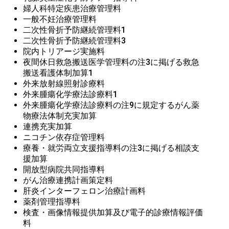
婦人科特定疾患治療管理料
一般不妊治療管理料
二次性骨折予防継続管理料1
二次性骨折予防継続管理料3
院内トリアージ実施料
夜間休日救急搬送医学管理料の注3に掲げる救急
搬送看護体制加算1
外来放射線照射診療料
外来腫瘍化学療法診療料1
外来腫瘍化学療法診療料の注9に規定するがん薬
物療法体制充実加算
連携充実加算
ニコチン依存症管理料
療養・就労両立支援指導料の注3に掲げる相談支
援加算
開放型病院共同指導料
がん治療連携計画策定料
肝炎インターフェロン治療計画料
薬剤管理指導料
検査・画像情報提供加算及び電子的診療情報評価
料