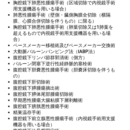
胸腔鏡下肺悪性腫瘍手術（区域切除で内視鏡手術
用支援機器を用いる場合）
肺悪性腫瘍手術（壁側・臓側胸膜全切除（横隔
膜、心膜合併切除を伴うもの）に限る）
胸腔鏡下肺悪性腫瘍手術（肺葉切除又は1肺葉を
超えるもので内視鏡手術用支援機器を用いる場
合）
ペースメーカー移植術及びペースメーカー交換術
大動脈バルーンパンピング法（IABP法）
腹腔鏡下リンパ節群郭清術（側方）
バルーン閉塞下逆行性経静脈的塞栓術
腹腔鏡下胆嚢悪性腫瘍手術（胆嚢床切除を伴うも
の）
腹腔鏡下肝切除術
腹腔鏡下膵腫瘍摘出術
腹腔鏡下膵体尾部腫瘍切除術
早期悪性腫瘍大腸粘膜下層剥離術
腹腔鏡下膀胱悪性腫瘍手術
精巣温存手術
腹腔鏡下前立腺悪性腫瘍手術（内視鏡手術用支援
機器を用いる場合）