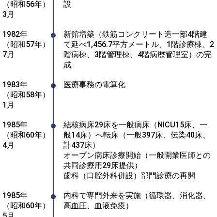
（昭和56年）
設
3月
1982年
新館増築（鉄筋コンクリート造一部4階建
（昭和57年）
て延べ1,456.7平方メートル、1階診療棟、2
7月
階病棟、3階管理棟、4階病歴管理室）の完
成
1983年
医療事務の電算化
（昭和58年）
1月
1985年
結核病床29床を一般病床（NICU15床、一
（昭和60年）
般14床）へ転床（一般397床、伝染40床、
4月
計437床）

オープン病床診療開始（一般開業医師との
共同診療用29床提供）

歯科（口腔外科併設）部門診療の再開
1985年
内科で専門外来を実施（循環器、消化器、
（昭和60年）
高血圧、血液免疫）
5月