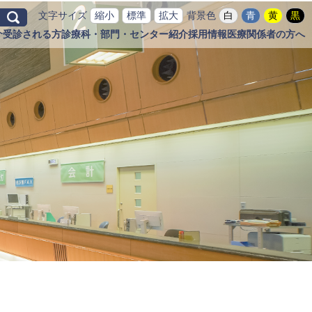
文字サイズ
縮小
標準
拡大
背景色
白
青
黄
黒
介
受診される方
診療科・部門・センター紹介
採用情報
医療関係者の方へ