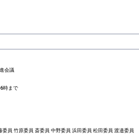
推進会議
後6時まで
藤委員 竹原委員 斎委員 中野委員 浜田委員 松田委員 渡邉委員