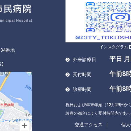
インスタグラム
34番地
平日 月
外来診療日
表)
午前8時
受付時間
午前8時
診療時間
祝日および年末年始（12月29日か
診療の都合により受付時間内であっ
交通アクセス
個人