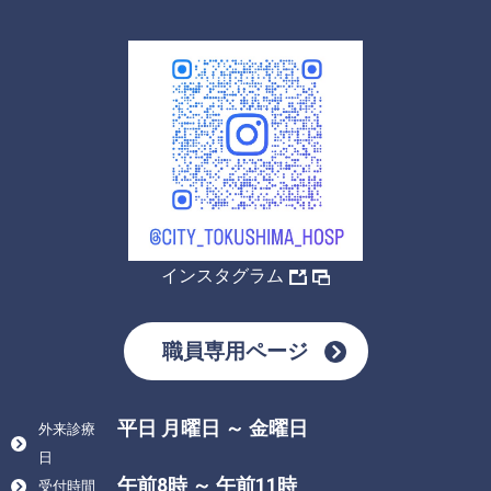
インスタグラム
職員専用ページ
平日 月曜日 ～ 金曜日
外来診療
日
午前8時 ～ 午前11時
受付時間