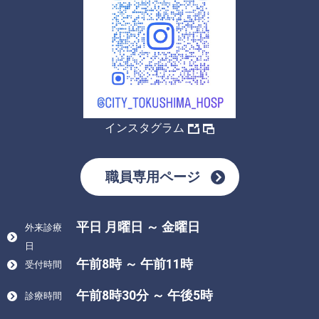
インスタグラム
職員専用ページ
平日 月曜日 ～ 金曜日
外来診療
日
午前8時 ～ 午前11時
受付時間
午前8時30分 ～ 午後5時
診療時間