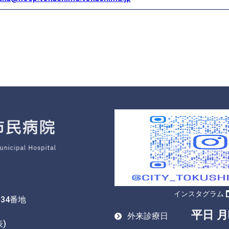
インスタグラム
34番地
平日 月
外来診療日
表)