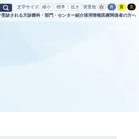
文字サイズ
縮小
標準
拡大
背景色
白
青
黄
黒
介
受診される方
診療科・部門・センター紹介
採用情報
医療関係者の方へ