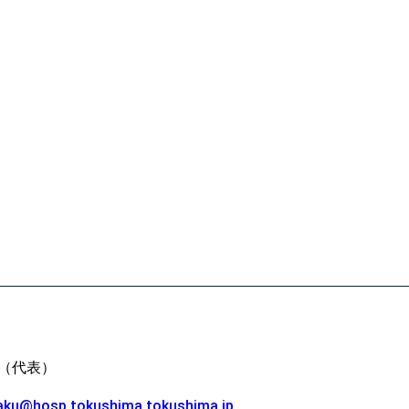
21（代表）
kaku@hosp.tokushima.tokushima.jp